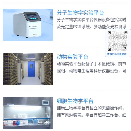
色谱电喷雾串联质谱仪（Q-TOF2）、
基质辅助激光解吸电离飞行时间质谱
分子生物学实验平台
（MALDI- TOF-TOF-MS）、自动移液
分子生物学实验平台仪器设备包括实时
工作站、全自动凝胶斑点处理系统、双
荧光定量PCR系统、多功能荧光检测系
向荧光差异凝胶系统、蛋白切点工作
统、核酸电泳系统、核酸纯化仪、分子
站、激光共聚焦显微镜、显微注射仪、
杂交箱、组织匀浆器、离心机、恒温摇
超速离心机、高性能计算服务器(共
床培养箱、移液器等多种仪器，这些仪
80CPU)、42TB容量数据存贮设备等大
器为基因诊断、文库建立、基因组研
动物实验平台
型仪器。实验室充分利用现有科研仪器
究、大数据分析等提供良好的平台。
动物实验平台配备了手术显微镜、前节
设备建立了蛋白质表达谱、蛋白质组修
照相、动物电生理等科研仪器设备，可
饰谱、蛋白质相互作用、蛋白质定位、
提供生理学、影像学、行为学分析等相
功能/疾病蛋白质组、功能基因组、蛋白
关技术支持。
质/抗体工程、蛋白质芯片、生物信息学
等一大批技术设备平台，形成一系列配
细胞生物学平台
套齐全的蛋白质组学技术平台。免疫印
细胞生物学平台有独立的无菌操作间，
迹WB蛋白定量检测是实验室最常规、
拥有风淋装置。平台有超净工作台、细
最基本的蛋白质检测方法。
胞培养箱、冰箱、液氮罐、显微镜等基
础设施。此外，还拥有荧光倒置显微