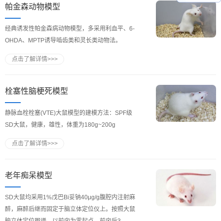
帕金森动物模型
经典诱发性帕金森病动物模型，多采用利血平、6-
OHDA、MPTP诱导啮齿类和灵长类动物法。
点击了解详情>>>
栓塞性脑梗死模型
静脉血栓栓塞(VTE)大鼠模型的建模方法：SPF级
SD大鼠，健康，雄性，体重为180g~200g
点击了解详情>>>
老年痴呆模型
SD大鼠均采用1%戊巴Bi妥钠40μg/g腹腔内注射麻
醉，麻醉后继而固定于脑立体定位仪上。按照大鼠
脑立体定位图谱，以前囟为零起点，前囟后3....