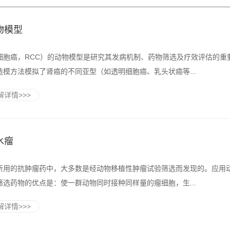
物模型
细胞癌，RCC）的动物模型是研究其发病机制、药物筛选及疗效评估的重
造模方法模拟了肾癌的不同亚型（如透明细胞癌、乳头状癌等...
详情>>>
水瘤
所用的抗肿瘤药中，大多数是经动物移植性肿瘤试验筛选而发现的。应用
筛选药物的优点是：使一群动物同时接种同样量的瘤细胞，生...
详情>>>