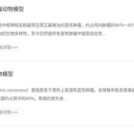
瘤动物模型
是中枢神经系统最常见而又最难治的恶性肿瘤，约占颅内肿瘤的40％～50
胞的生物多样性，至今仍然是所有恶性肿瘤中接受综合性...
详情>>>
物模型
stric carcinoma）是指原发于胃的上皮源性恶性肿瘤。全球每年新发胃癌
中国约占其中的40%。胃癌的发生由...
详情>>>