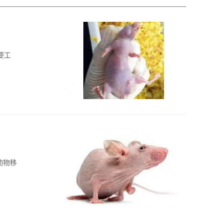
要工
动物移