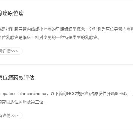
腺癌原位瘤
癌是指乳腺导管内癌或小叶癌的早期组织学概念，分别称为原位导管内癌
原位乳腺癌是临床上相对少见的一种特殊类型的乳腺癌。
详情>>>
原位瘤药效评估
epatocellular carcinoma，以下简称HCC或肝癌)占原发性肝癌90％以
常见恶性肿瘤及第三位...
详情>>>