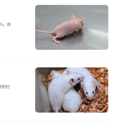
％。由
病例约