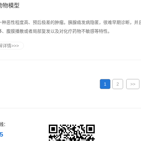
动物模型
一种恶性程度高、预后极差的肿瘤。胰腺癌发病隐匿，很难早期诊断，并
移、腹膜播散或者局部复发以及对化疗药物不敏感等特性。
详情>>>
1
2
>>
线：
5