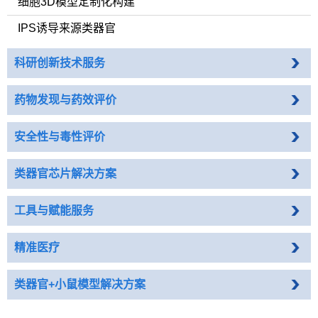
细胞3D模型定制化构建
IPS诱导来源类器官
科研创新技术服务
药物发现与药效评价
安全性与毒性评价
类器官芯片解决方案
工具与赋能服务
精准医疗
类器官+小鼠模型解决方案