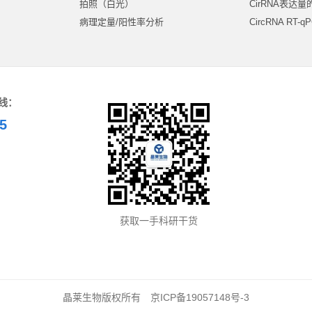
）
拍照（白光）
CirRNA表达
）
病理定量/阳性率分析
CircRNA RT-
线：
5
获取一手科研干货
晶莱生物版权所有
京ICP备19057148号-3