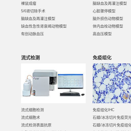
裸鼠成瘤
脑缺血及再灌注模型
5/6肾切除手术
心脏骤停模型
脑缺血及再灌注模型
脑外损伤动物模型
缺血性急性肾衰竭动物模型
体内血栓动物模型
有创动脉血压
高血压模型
流式检测
免疫组化
流式细胞检测
免疫组化IHC
流式细胞术
石蜡/冰冻切片免疫荧
流式检测表面抗原
石蜡/冰冻切片免疫组