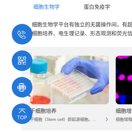
细胞生物学
蛋白免疫学
细胞生物学平台有独立的无菌操作间，有超净
可集细胞培养、电生理记录、形态观测和荧光
干细胞培养
细胞增
.
干细胞（Stem cell）即起源细胞。...