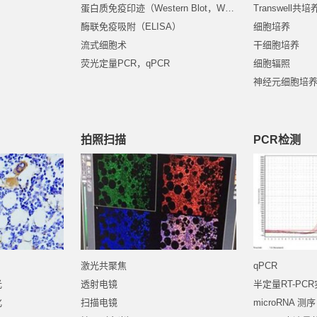
蛋白质免疫印迹（Western Blot，WB ）
Transwell共培
酶联免疫吸附（ELISA）
细胞培养
流式细胞术
干细胞培养
荧光定量PCR，qPCR
细胞辐照
神经元细胞培
拍照扫描
PCR检测
激光共聚焦
qPCR
光
透射电镜
半定量RT-PC
化
扫描电镜
microRNA 测序