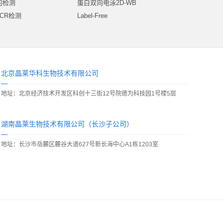
量的检测
蛋白双向电泳2D-WB
qPCR检测
Label-Free
北京晶莱华科生物技术有限公司
地址：北京经济技术开发区科创十三街12号院德为科技园1号楼5层
湖南晶莱生物技术有限公司（长沙子公司）
地址：长沙市岳麓区麓谷大道627号新长海中心A1栋1203室