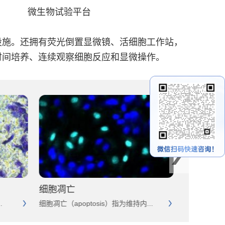
微生物试验平台
施。还拥有荧光倒置显微镜、活细胞工作站，
时间培养、连续观察细胞反应和显微操作。
细胞凋亡
Transw
.
细胞凋亡（apoptosis）指为维持内...
细胞迁移 (cell 