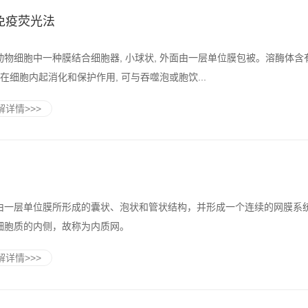
免疫荧光法
动物细胞中一种膜结合细胞器, 小球状, 外面由一层单位膜包被。溶酶体含
 在细胞内起消化和保护作用, 可与吞噬泡或胞饮...
详情>>>
由一层单位膜所形成的囊状、泡状和管状结构，并形成一个连续的网膜系
细胞质的内侧，故称为内质网。
详情>>>