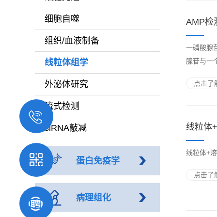
细胞自噬
AMP检
组织/血液制备
一磷酸腺苷（
腺苷与一个
线粒体组学
点击了解
外泌体研究
流式检测
线粒体
siRNA敲减
线粒体+
蛋白免疫学
点击了解
病理组化