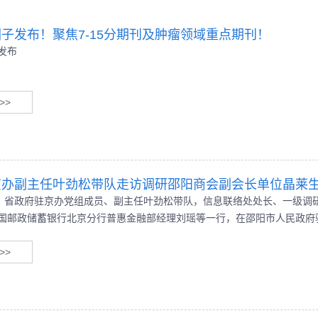
子发布！聚焦7-15分期刊及肿瘤领域重点期刊！
发布
>>
京办副主任叶劲松带队走访调研邵阳商会副会长单位晶莱
午，省政府驻京办党组成员、副主任叶劲松带队，信息联络处处长、一级调
国邮政储蓄银行北京分行普惠金融部经理刘瑶等一行，在邵阳市人民政府
副秘书长刘利亚等陪同下走访调研副会长单位北京晶莱华科生物科技有限
情接待，宾主双方并举行座谈交流。
>>