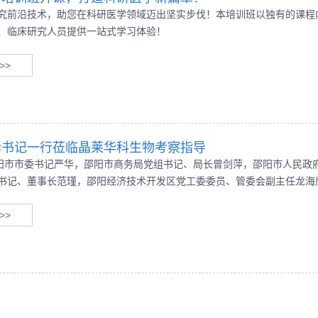
究前沿技术，助您在科研医学领域迈出坚实步伐！本培训班以独有的课程
、临床研究人员提供一站式学习体验！
>>
华书记一行莅临晶莱华科生物考察指导
邵阳市市委书记严华，邵阳市商务局党组书记、局长曾剑萍，邵阳市人民政
书记、董事长范瑾，邵阳经济技术开发区党工委委员、管委会副主任龙海
物技术有限公司总经理刘建军全程陪同参观了公司及座谈。
>>