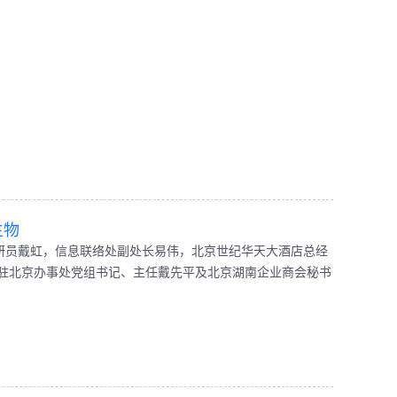
生物
研员戴虹，信息联络处副处长易伟，北京世纪华天大酒店总经
驻北京办事处党组书记、主任戴先平及北京湖南企业商会秘书
公司，受到北京邵阳企业商会副会长、晶莱公司董事长刘建军