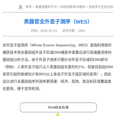
首页
>
类器官服务平台
>
科研创新技术服务
>
多组学与生信分析
类器官全外显子测序（WES）
时间：2026-02-03
浏览次数：1084
全外显⼦组测序（Whole Exome Sequencing，WES）是指利⽤探针
捕获技术将全基因组外显⼦区域DNA捕获并富集后进⾏⾼通量测序的
基因组分析⽅法。由于外显⼦测序只需针对外显⼦区域的DNA即可
（例如：⼈类外显⼦组只占⼈类基因组⻓度的约1%，但是⽬前由DNA
变异引起的疾病估计有85%以上来⾃于外显⼦组区域的变异），因此
远⽐进⾏全基因组序列测序更简便、经济、⾼效，其⽬标区域覆盖度
也更⾼，便于变异检测。