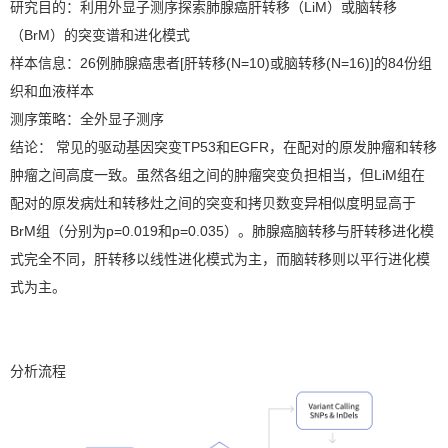
研究目的：利用外显子测序探索肺腺癌肝转移（LiM）或脑转移
（BrM）的突变谱和进化模式
样本信息：26例肺腺癌患者[肝转移(N=10)或脑转移(N=16)]的84份组
织和血液样本
测序策略：全外显子测序
结论： 常见的驱动基因突变TP53和EGFR，在配对的原发肿瘤和转移
肿瘤之间高度一致。虽然各组之间的肿瘤突变负担相当，但LiM组在
配对的原发病灶和转移灶之间的突变和拷贝数变异相似度明显高于
BrM组（分别为p=0.019和p=0.035）。肺腺癌脑转移与肝转移进化模
式完全不同，肝转移以线性进化模式为主，而脑转移则以平行进化模
式为主。
分析流程